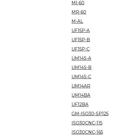
MI-60
MR-60
M-AL
UF15P-A
UF15P-B
UF15P-C
UM14S-A
UM14S-B
UM14S-C
UM14AR
UM14BA
UF12BA
GM-ISO30-SP125
ISO30CNC-115
ISO30CNC-165