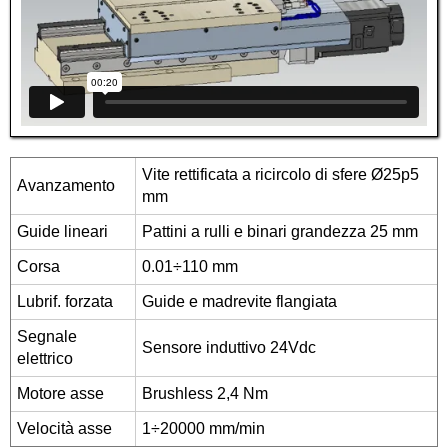
Vite rettificata a ricircolo di sfere Ø25p5
Avanzamento
mm
Guide lineari
Pattini a rulli e binari grandezza 25 mm
Corsa
0.01÷110 mm
Lubrif. forzata
Guide e madrevite flangiata
Segnale
Sensore induttivo 24Vdc
elettrico
Motore asse
Brushless 2,4 Nm
Velocità asse
1÷20000 mm/min