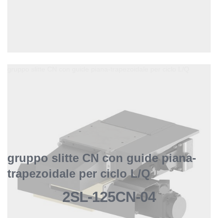
gruppo slitte CN con guide piana-trapezoidale per ciclo L/Q
gruppo slitte CN con guide piana-
trapezoidale per ciclo L/Q
2SL-125CN-04