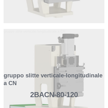
gruppo slitte verticale-longitudinale a CN
gruppo slitte verticale-longitudinale
a CN
2BACN-80-120