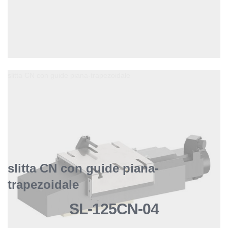
slitta CN con guide piana-trapezoidale
slitta CN con guide piana-
trapezoidale
SL-125CN-04