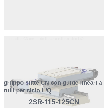
gruppo slitte CN con guide lineari a rulli per ciclo L/Q
gruppo slitte CN con guide lineari a
rulli per ciclo L/Q
2SR-115-125CN