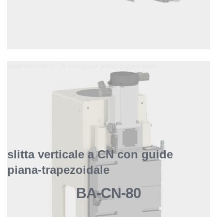
slitta verticale a CN con guide piana-trapezoidale
slitta verticale a CN con guide
piana-trapezoidale
BA-CN-80