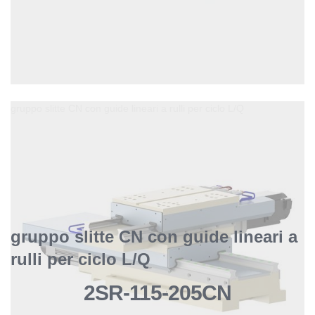
gruppo slitte CN con guide lineari a rulli per ciclo L/Q
gruppo slitte CN con guide lineari a
rulli per ciclo L/Q
2SR-115-205CN