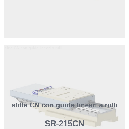
slitta CN con guide lineari a rulli
slitta CN con guide lineari a rulli
SR-215CN