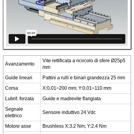
Vite rettificata a ricircolo di sfere Ø25p5
Avanzamento
mm
Guide lineari
Pattini a rulli e binari grandezza 25 mm
Corsa
X:0.01÷200 mm; Y:0.01÷110 mm
Lubrif. forzata
Guide e madrevite flangiata
Segnale
Sensore induttivo 24 Vdc
elettrico
Motore asse
Brushless X:3.2 Nm; Y:2.4 Nm