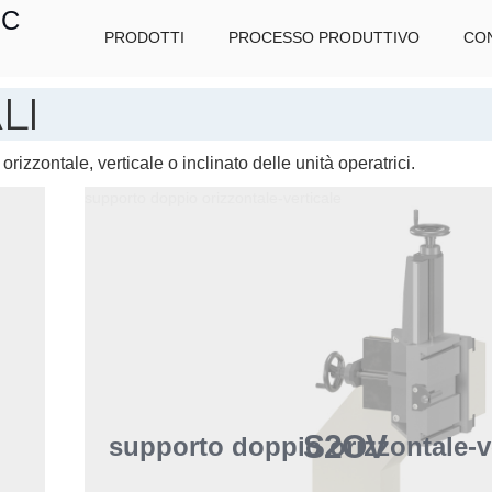
IC
PRODOTTI
PROCESSO PRODUTTIVO
CON
LI
izzontale, verticale o inclinato delle unità operatrici.
supporto doppio orizzontale-verticale
S2OV
supporto doppio orizzontale-v