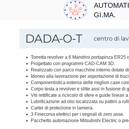
AUTOMAT
GI.MA.
DADA-O-T
centro di lav
Torretta revolver a 6 Mandrini portapinza ER25 
Progettato con programmi CAD-CAM 3D.
Realizzato con parco macchine interno dotato di c
Idoneo alla lavorazione per asportazione di trucio
Componentistica esterna delle migliori case costr
Corpo testa a revolver e slitte assi in fusione di 
Viti rettificate a ricircolo di sfere e guide lineari a 
Lubrificazione ad olio localizzata su pattini a rull
Carter di protezione in lamiera.
3 Finecorsa elettrici per i segnali di zero asse.
Pacchetto automazione Mitsubishi Electric o pred