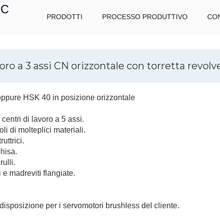
IC
PRODOTTI
PROCESSO PRODUTTIVO
CON
oro a 3 assi CN orizzontale con torretta revolv
oppure HSK 40 in posizione orizzontale
entri di lavoro a 5 assi.
li di molteplici materiali.
uttrici.
ghisa.
rulli.
i e madreviti flangiate.
isposizione per i servomotori brushless del cliente.