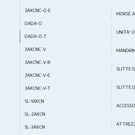
3AXCNC-O-E
MORSE 
DADA-O
UNITA' O
DADA-O-T
3AXCNC-V
MANDRIN
3AXCNC-V-B
SLITTE 
3AXCNC-V-E
SLITTE D
3AXCNC-V-T
SL-1AXCN
ACCESSO
SL-2AXCN
ATTREZZ
SL-3AXCN