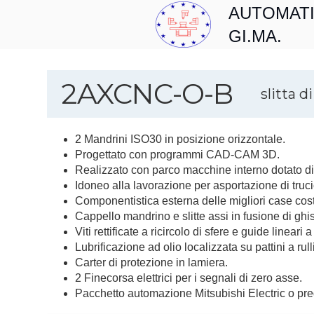
AUTOMAT
GI.MA.
2AXCNC-O-B
slitta 
2 Mandrini ISO30 in posizione orizzontale.
Progettato con programmi CAD-CAM 3D.
Realizzato con parco macchine interno dotato di c
Idoneo alla lavorazione per asportazione di trucio
Componentistica esterna delle migliori case costr
Cappello mandrino e slitte assi in fusione di ghi
Viti rettificate a ricircolo di sfere e guide lineari a 
Lubrificazione ad olio localizzata su pattini a rul
Carter di protezione in lamiera.
2 Finecorsa elettrici per i segnali di zero asse.
Pacchetto automazione Mitsubishi Electric o pred