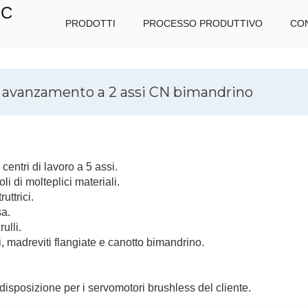
IC
PRODOTTI
PROCESSO PRODUTTIVO
CON
di avanzamento a 2 assi CN bimandrino
entri di lavoro a 5 assi.
li di molteplici materiali.
uttrici.
sa.
rulli.
li, madreviti flangiate e canotto bimandrino.
isposizione per i servomotori brushless del cliente.