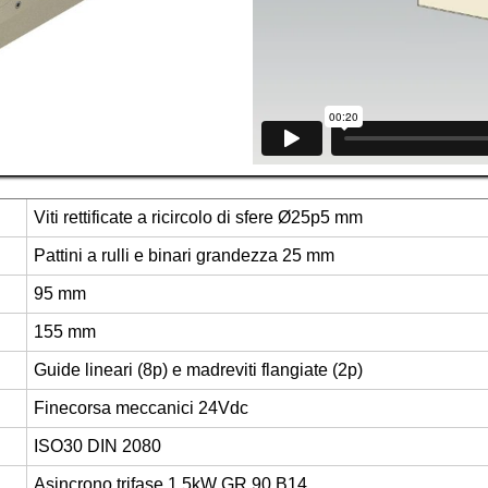
Viti rettificate a ricircolo di sfere Ø25p5 mm
Pattini a rulli e binari grandezza 25 mm
95 mm
155 mm
Guide lineari (8p) e madreviti flangiate (2p)
Finecorsa meccanici 24Vdc
ISO30 DIN 2080
Asincrono trifase 1,5kW GR.90 B14