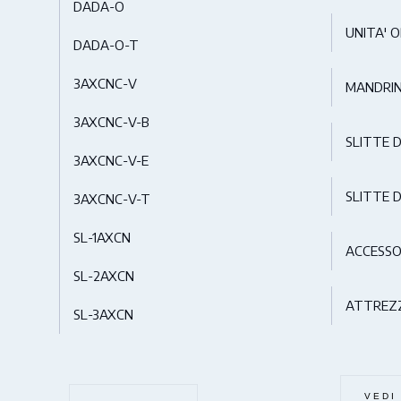
DADA-O
UNITA' O
DADA-O-T
3AXCNC-V
MANDRIN
3AXCNC-V-B
SLITTE 
3AXCNC-V-E
SLITTE D
3AXCNC-V-T
SL-1AXCN
ACCESSO
SL-2AXCN
ATTREZZ
SL-3AXCN
VEDI