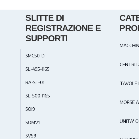
SLITTE DI
CAT
REGISTRAZIONE E
PRO
SUPPORTI
MACCHIN
SMC50-D
CENTRI 
SL-495-I165
BA-SL-01
TAVOLE 
SL-500-I165
MORSE 
SOI9
UNITA' O
SOMV1
SVS9