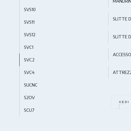
MANDRIN
SVS10
SLITTE 
SVS11
SVS12
SLITTE D
SVC1
ACCESSO
SVC2
SVC4
ATTREZZ
SUCNC
S2OV
VEDI
SCU7