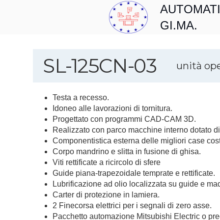
AUTOMAT
GI.MA.
SL-125CN-03
unità ope
Testa a recesso.
Idoneo alle lavorazioni di tornitura.
Progettato con programmi CAD-CAM 3D.
Realizzato con parco macchine interno dotato di c
Componentistica esterna delle migliori case costr
Corpo mandrino e slitta in fusione di ghisa.
Viti rettificate a ricircolo di sfere
Guide piana-trapezoidale temprate e rettificate.
Lubrificazione ad olio localizzata su guide e madr
Carter di protezione in lamiera.
2 Finecorsa elettrici per i segnali di zero asse.
Pacchetto automazione Mitsubishi Electric o pred