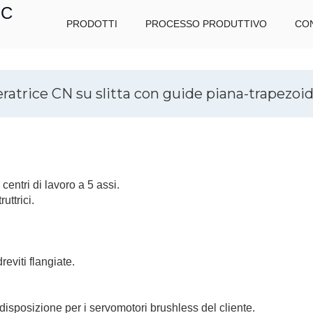
IC
PRODOTTI
PROCESSO PRODUTTIVO
CON
ratrice CN su slitta con guide piana-trapezoi
entri di lavoro a 5 assi.
uttrici.
eviti flangiate.
isposizione per i servomotori brushless del cliente.