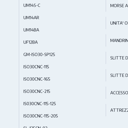
UM14S-C
MORSE 
UM14AR
UNITA' O
UM14BA
MANDRIN
UF12BA
GM-ISO30-SP125
SLITTE 
ISO30CNC-115
SLITTE D
ISO30CNC-165
ISO30CNC-215
ACCESSO
IS030CNC-115-125
ATTREZZ
ISO30CNC-115-205