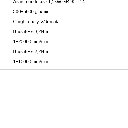
Asincrono trifase 1,5kW GR.90 B14
300÷5000 giri/min
Cinghia poly-V/dentata
Brushless 3,2Nm
1÷20000 mm/min
Brushless 2,2Nm
1÷10000 mm/min