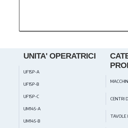
UNITA' OPERATRICI
CAT
PRO
UF15P-A
MACCHIN
UF15P-B
UF15P-C
CENTRI 
UM14S-A
TAVOLE 
UM14S-B